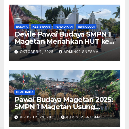
BUDAYA
KESISWAAN
PENDIDIKAN
TEKNOLOGI
Devile Pawai Budaya SMPN 1
Magetan Meriahkan HUT ke-
79 dengan Tema Harmony in
OKTOBER 1, 2025
ADMIN02 SNESMA
Diversity
OLAH RAGA
Pawai Budaya Magetan 2025:
SMPN 1 Magetan Usung
Tema “Magetan Bambu
AGUSTUS 29, 2025
ADMIN02 SNESMA
Kreatif Inovasi Heritage”