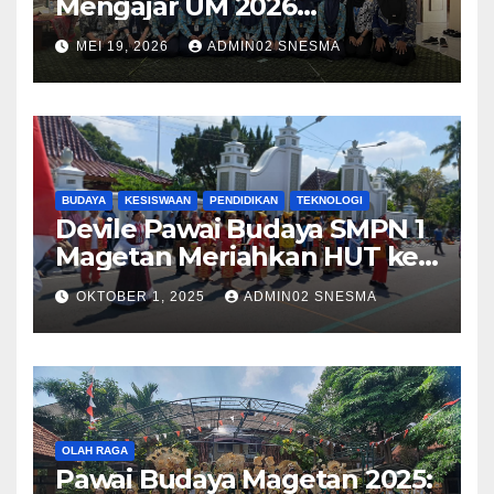
Mengajar UM 2026
Menggelar Workshop
MEI 19, 2026
ADMIN02 SNESMA
Bersama Kru Majalah SMP
Negeri 1 Magetan
BUDAYA
KESISWAAN
PENDIDIKAN
TEKNOLOGI
Devile Pawai Budaya SMPN 1
Magetan Meriahkan HUT ke-
79 dengan Tema Harmony in
OKTOBER 1, 2025
ADMIN02 SNESMA
Diversity
OLAH RAGA
Pawai Budaya Magetan 2025: