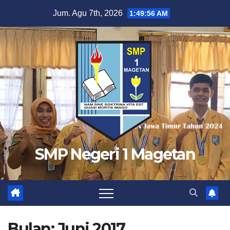
Skip
Jum. Agu 7th, 2026
1:49:56 AM
to
content
SMP Negeri 1 Magetan
Bulan:
Juni 2017