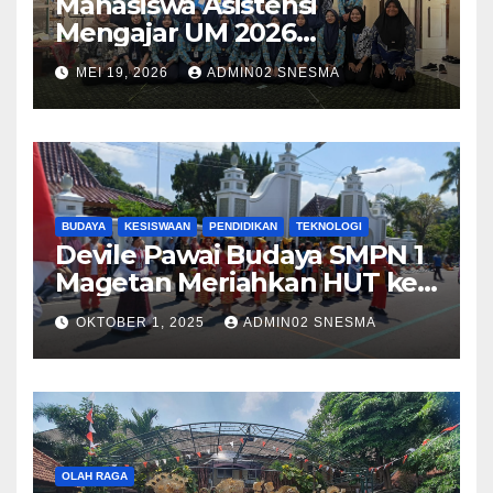
Mahasiswa Asistensi
Mengajar UM 2026
Menggelar Workshop
MEI 19, 2026
ADMIN02 SNESMA
Bersama Kru Majalah SMP
Negeri 1 Magetan
BUDAYA
KESISWAAN
PENDIDIKAN
TEKNOLOGI
Devile Pawai Budaya SMPN 1
Magetan Meriahkan HUT ke-
79 dengan Tema Harmony in
OKTOBER 1, 2025
ADMIN02 SNESMA
Diversity
OLAH RAGA