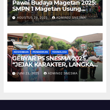
Pawai Budaya Magetan 2025:
SMPN 1 Magetan Usung
Tema “Magetan Bambu
AGUSTUS 29, 2025
ADMIN02 SNESMA
Kreatif Inovasi Heritage”
KESISWAAN
PENDIDIKAN
TEKNOLOGI
GEBYAR P5 SNESMA 2025
“JEJAK KARAKTER, LANGKAH
MASA DEPAN”
JUNI 23, 2025
ADMIN02 SNESMA