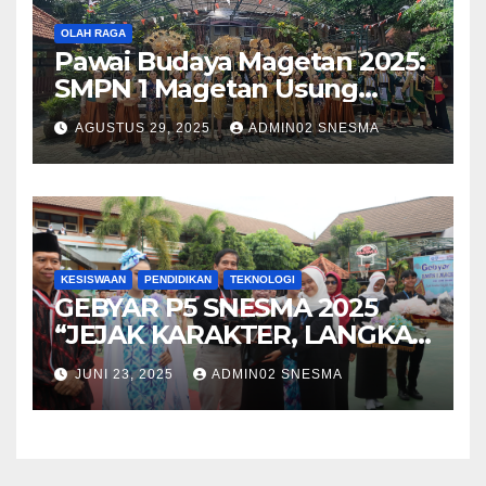
OLAH RAGA
Pawai Budaya Magetan 2025:
SMPN 1 Magetan Usung
Tema “Magetan Bambu
AGUSTUS 29, 2025
ADMIN02 SNESMA
Kreatif Inovasi Heritage”
KESISWAAN
PENDIDIKAN
TEKNOLOGI
GEBYAR P5 SNESMA 2025
“JEJAK KARAKTER, LANGKAH
MASA DEPAN”
JUNI 23, 2025
ADMIN02 SNESMA