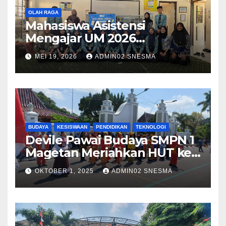
OLAH RAGA
Mahasiswa Asistensi
Mengajar UM 2026
Menggelar Workshop
MEI 19, 2026
ADMIN02 SNESMA
Bersama Kru Majalah SMP
Negeri 1 Magetan
BUDAYA
KESISWAAN
PENDIDIKAN
TEKNOLOGI
Devile Pawai Budaya SMPN 1
Magetan Meriahkan HUT ke-
79 dengan Tema Harmony in
OKTOBER 1, 2025
ADMIN02 SNESMA
Diversity