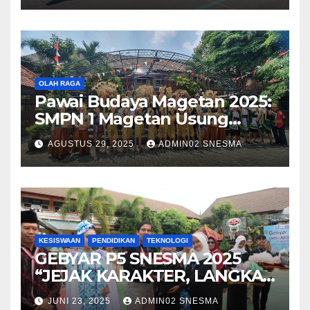
OLAH RAGA
Pawai Budaya Magetan 2025:
SMPN 1 Magetan Usung
Tema “Magetan Bambu
AGUSTUS 29, 2025
ADMIN02 SNESMA
Kreatif Inovasi Heritage”
KESISWAAN
PENDIDIKAN
TEKNOLOGI
GEBYAR P5 SNESMA 2025
“JEJAK KARAKTER, LANGKAH
MASA DEPAN”
JUNI 23, 2025
ADMIN02 SNESMA