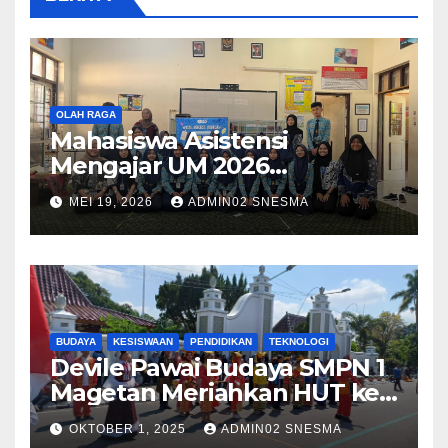
OLAH RAGA
Mahasiswa Asistensi
Mengajar UM 2026
Menggelar Workshop
MEI 19, 2026
ADMIN02 SNESMA
Bersama Kru Majalah SMP
Negeri 1 Magetan
BUDAYA
KESISWAAN
PENDIDIKAN
TEKNOLOGI
Devile Pawai Budaya SMPN 1
Magetan Meriahkan HUT ke-
79 dengan Tema Harmony in
OKTOBER 1, 2025
ADMIN02 SNESMA
Diversity