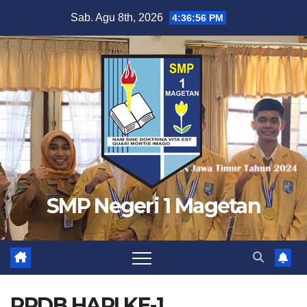
Skip
Sab. Agu 8th, 2026
4:36:57 PM
to
content
SMP Negeri 1 Magetan
PPDB HARI KE-1