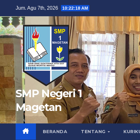
Skip
Jum. Agu 7th, 2026
10:22:19 AM
to
content
SMP Negeri 1
Magetan
BERANDA
TENTANG
KURI