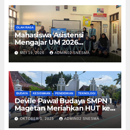
OLAH RAGA
Mahasiswa Asistensi
Mengajar UM 2026
Menggelar Workshop
MEI 19, 2026
ADMIN02 SNESMA
Bersama Kru Majalah SMP
Negeri 1 Magetan
BUDAYA
KESISWAAN
PENDIDIKAN
TEKNOLOGI
Devile Pawai Budaya SMPN 1
Magetan Meriahkan HUT ke-
79 dengan Tema Harmony in
OKTOBER 1, 2025
ADMIN02 SNESMA
Diversity