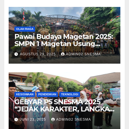
OLAH RAGA
Pawai Budaya Magetan 2025:
SMPN 1 Magetan Usung
Tema “Magetan Bambu
AGUSTUS 29, 2025
ADMIN02 SNESMA
Kreatif Inovasi Heritage”
KESISWAAN
PENDIDIKAN
TEKNOLOGI
GEBYAR P5 SNESMA 2025
“JEJAK KARAKTER, LANGKAH
MASA DEPAN”
JUNI 23, 2025
ADMIN02 SNESMA