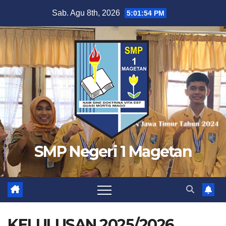
Skip
Sab. Agu 8th, 2026
5:01:54 PM
to
content
SMP Negeri 1 Magetan
KELULUSAN 2025/2026