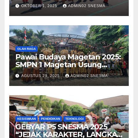
79 dengan Tema Harmony in
OKTOBER 1, 2025
ADMIN02 SNESMA
Diversity
OLAH RAGA
Pawai Budaya Magetan 2025:
SMPN 1 Magetan Usung
Tema “Magetan Bambu
AGUSTUS 29, 2025
ADMIN02 SNESMA
Kreatif Inovasi Heritage”
KESISWAAN
PENDIDIKAN
TEKNOLOGI
GEBYAR P5 SNESMA 2025
“JEJAK KARAKTER, LANGKAH