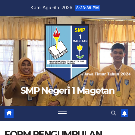
Skip
Kam. Agu 6th, 2026
8:23:40 PM
to
content
SMP Negeri 1 Magetan
FORM PENGUMPULAN