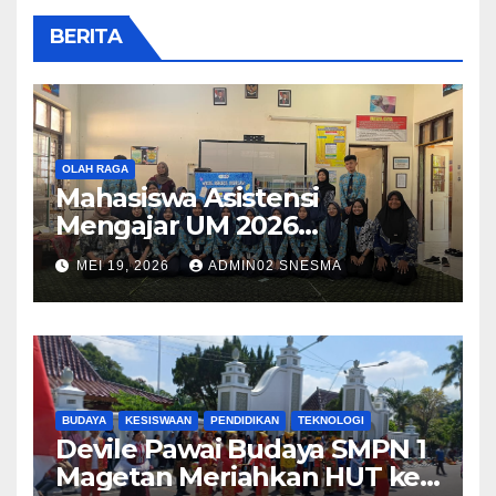
BERITA
OLAH RAGA
Mahasiswa Asistensi
Mengajar UM 2026
Menggelar Workshop
MEI 19, 2026
ADMIN02 SNESMA
Bersama Kru Majalah SMP
Negeri 1 Magetan
BUDAYA
KESISWAAN
PENDIDIKAN
TEKNOLOGI
Devile Pawai Budaya SMPN 1
Magetan Meriahkan HUT ke-