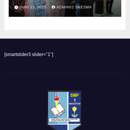
MASA DEPAN”
JUNI 23, 2025
ADMIN02 SNESMA
[smartslider3 slider="1"]