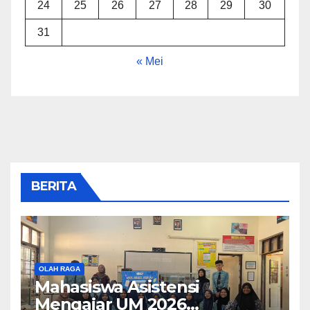
24
25
26
27
28
29
30
31
« Mei
BERITA
OLAH RAGA
Mahasiswa Asistensi
Mengajar UM 2026