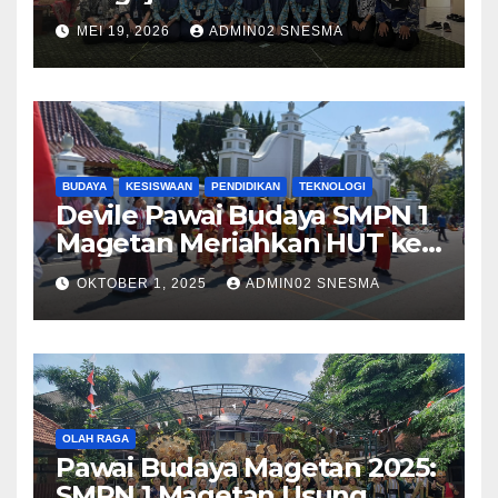
Menggelar Workshop
MEI 19, 2026
ADMIN02 SNESMA
Bersama Kru Majalah SMP
Negeri 1 Magetan
BUDAYA
KESISWAAN
PENDIDIKAN
TEKNOLOGI
Devile Pawai Budaya SMPN 1
Magetan Meriahkan HUT ke-
79 dengan Tema Harmony in
OKTOBER 1, 2025
ADMIN02 SNESMA
Diversity
OLAH RAGA
Pawai Budaya Magetan 2025:
SMPN 1 Magetan Usung