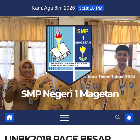
Skip
Kam. Agu 6th, 2026
3:18:19 PM
to
content
SMP Negeri 1 Magetan
UNBK2018 PAGE BESAR