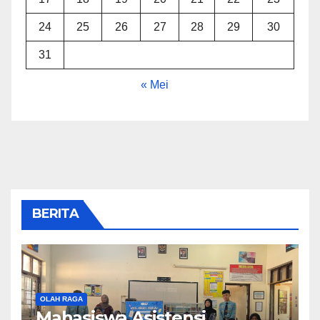
24
25
26
27
28
29
30
31
« Mei
BERITA
OLAH RAGA
Mahasiswa Asistensi