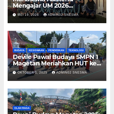
Mengajar UM 2026
Menggelar Workshop
MEI 19, 2026
ADMIN02 SNESMA
Bersama Kru Majalah SMP
Negeri 1 Magetan
BUDAYA
KESISWAAN
PENDIDIKAN
TEKNOLOGI
Devile Pawai Budaya SMPN 1
Magetan Meriahkan HUT ke-
79 dengan Tema Harmony in
OKTOBER 1, 2025
ADMIN02 SNESMA
Diversity
OLAH RAGA