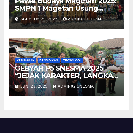
Pawai Budaya Magetan 2025:
SMPN 1 Magetan Usung
Tema “Magetan Bambu
AGUSTUS 29, 2025
ADMIN02 SNESMA
Kreatif Inovasi Heritage”
KESISWAAN
PENDIDIKAN
TEKNOLOGI
GEBYAR P5 SNESMA 2025
“JEJAK KARAKTER, LANGKAH
MASA DEPAN”
JUNI 23, 2025
ADMIN02 SNESMA