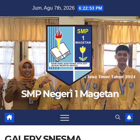
Skip
Jum. Agu 7th, 2026
6:22:54 PM
to
content
SMP Negeri 1 Magetan
GALERY SNESMA