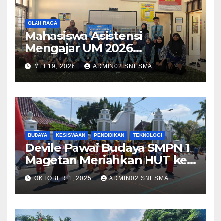
OLAH RAGA
Mahasiswa Asistensi
Mengajar UM 2026
Menggelar Workshop
MEI 19, 2026
ADMIN02 SNESMA
Bersama Kru Majalah SMP
Negeri 1 Magetan
BUDAYA
KESISWAAN
PENDIDIKAN
TEKNOLOGI
Devile Pawai Budaya SMPN 1
Magetan Meriahkan HUT ke-
79 dengan Tema Harmony in
OKTOBER 1, 2025
ADMIN02 SNESMA
Diversity