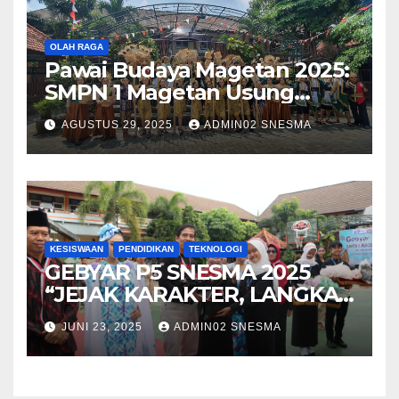
OLAH RAGA
Pawai Budaya Magetan 2025:
SMPN 1 Magetan Usung
Tema “Magetan Bambu
AGUSTUS 29, 2025
ADMIN02 SNESMA
Kreatif Inovasi Heritage”
KESISWAAN
PENDIDIKAN
TEKNOLOGI
GEBYAR P5 SNESMA 2025
“JEJAK KARAKTER, LANGKAH
MASA DEPAN”
JUNI 23, 2025
ADMIN02 SNESMA