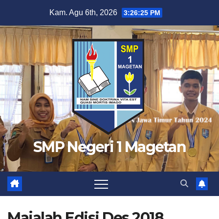
Skip
Kam. Agu 6th, 2026
3:26:26 PM
to
content
SMP Negeri 1 Magetan
Majalah Edisi Des 2018